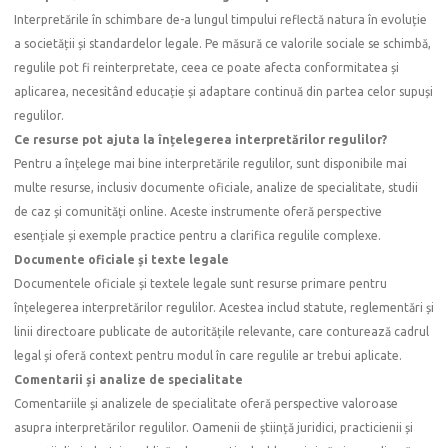
Interpretările în schimbare de-a lungul timpului reflectă natura în evoluție
a societății și standardelor legale. Pe măsură ce valorile sociale se schimbă,
regulile pot fi reinterpretate, ceea ce poate afecta conformitatea și
aplicarea, necesitând educație și adaptare continuă din partea celor supuși
regulilor.
Ce resurse pot ajuta la înțelegerea interpretărilor regulilor?
Pentru a înțelege mai bine interpretările regulilor, sunt disponibile mai
multe resurse, inclusiv documente oficiale, analize de specialitate, studii
de caz și comunități online. Aceste instrumente oferă perspective
esențiale și exemple practice pentru a clarifica regulile complexe.
Documente oficiale și texte legale
Documentele oficiale și textele legale sunt resurse primare pentru
înțelegerea interpretărilor regulilor. Acestea includ statute, reglementări și
linii directoare publicate de autoritățile relevante, care conturează cadrul
legal și oferă context pentru modul în care regulile ar trebui aplicate.
Comentarii și analize de specialitate
Comentariile și analizele de specialitate oferă perspective valoroase
asupra interpretărilor regulilor. Oamenii de știință juridici, practicienii și