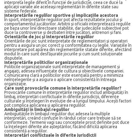
interpreta legile diferit în funcție de jurisdicție, ceea ce duce la
aplicații variate ale aceleași reglementări în diferite state sau
sisteme federale.
Interpretările regulilor sportive și implicațiile acestora
În sport, interpretările regulilor pot afecta rezultatele jocului și
comportamentul jucătorilor. Arbitrii și oficialii interpretează regulile
pe baza unor linii directoare stabilite, dar judecățile subiective pot
duce la controverse și dezbateri între jucători, antrenori și fani.
Orientările de joc și interpretările regulilor
Orientările de joc sunt interpretate de reglementatori și operatori
pentru a asigura un joc corect și conformitatea cu legile. Variațiile în
interpretare pot apărea din reglementările statale diferite, afectând
modul în care sunt desfășurate jocurile și cum sunt soluționate
disputele.
Interpretările politicilor organizaționale
Politicile organizaționale sunt interpretate de management și
angajați, adesea influențate de cultura și obiectivele companiei.
Comunicarea clară a politicilor este esențială pentru a minimiza
neînțelegerile și a asigura o aplicare consistentă în întreaga
organizație.
Care sunt provocările comune în interpretările regulilor?
Provocările comune în interpretările regulilor includ ambiguități în
limbaj, interpretări conflictuale în diferite jurisdicții, diferențe
culturale și înțelegeri în evoluție de-a lungul timpului. Acești factori
pot complica aplicarea și aplicarea regulilor.
Ambiguități în limbajul regulilor
Ambiguitățile în limbajul regulilor duc adesea la multiple
interpretări, creând confuzie în rândul celor care trebuie să se
conformeze. Termenii vagi sau conceptele prost definite pot duce
la înțelegeri diferite ale așteptărilor, făcând dificilă aplicarea
consistentă a regulilor.
Interpretări conflictuale în diferite jurisdicții