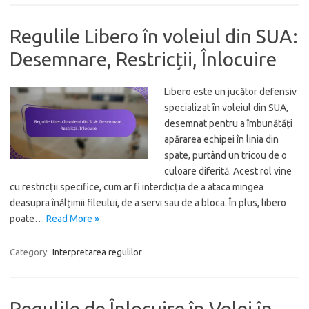
Regulile Libero în voleiul din SUA:
Desemnare, Restricții, Înlocuire
Libero este un jucător defensiv
specializat în voleiul din SUA,
desemnat pentru a îmbunătăți
apărarea echipei în linia din
spate, purtând un tricou de o
culoare diferită. Acest rol vine
cu restricții specifice, cum ar fi interdicția de a ataca mingea
deasupra înălțimii fileului, de a servi sau de a bloca. În plus, libero
poate…
Read More »
Category:
Interpretarea regulilor
Regulile de Înlocuire în Volei în