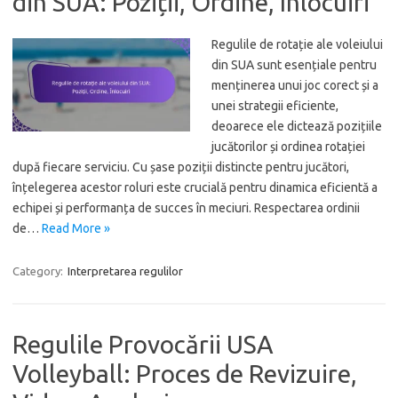
din SUA: Poziții, Ordine, Înlocuiri
Regulile de rotație ale voleiului
din SUA sunt esențiale pentru
menținerea unui joc corect și a
unei strategii eficiente,
deoarece ele dictează pozițiile
jucătorilor și ordinea rotației
după fiecare serviciu. Cu șase poziții distincte pentru jucători,
înțelegerea acestor roluri este crucială pentru dinamica eficientă a
echipei și performanța de succes în meciuri. Respectarea ordinii
de…
Read More »
Category:
Interpretarea regulilor
Regulile Provocării USA
Volleyball: Proces de Revizuire,