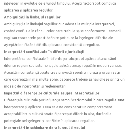
înțelegeri în evoluție de-a lungul timpului. Acești factori pot complica
aplicarea și aplicarea regulilor.
Ambiguități în limbajul regulilor
Ambiguitățile în limbajul regulilor duc adesea la multiple interpretări,
creând confuzie în rândul celor care trebuie să se conformeze. Termenii
vagi sau conceptele prost definite pot duce la înțelegeri diferite ale
așteptărilor, făcând dificilă aplicarea consistentă a regulilor.
Interpretări conflictuale în diferite jurisdicții
Interpretările conflictuale în diferite jurisdicții pot apărea atunci când
diferite regiuni sau sisteme legale aplică aceeași regulă în moduri variate.
Această inconsistență poate crea provocări pentru indivizi și organizații
care operează în mai multe zone, deoarece trebuie să navigheze printr-un
mozaic de interpretări și reglementări.
Impactul diferențelor culturale asupra interpretărilor
Diferențele culturale pot influența semnificativ modul în care regulile sunt
interpretate și aplicate. Ceea ce este considerat un comportament
acceptabil într-o cultură poate fi perceput diferit în alta, ducând la
potențiale neînțelegeri și conflicte în aplicarea regulilor.
Interpretări în schimbare de-a lungul timpului