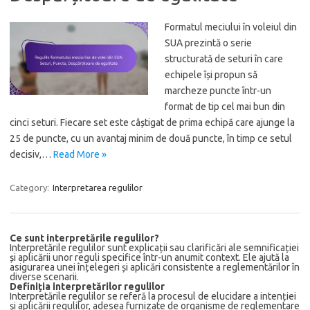
Formatul meciului în voleiul din
SUA prezintă o serie
structurată de seturi în care
echipele își propun să
marcheze puncte într-un
format de tip cel mai bun din
cinci seturi. Fiecare set este câștigat de prima echipă care ajunge la
25 de puncte, cu un avantaj minim de două puncte, în timp ce setul
decisiv,…
Read More »
Category:
Interpretarea regulilor
Ce sunt interpretările regulilor?
Interpretările regulilor sunt explicații sau clarificări ale semnificației
și aplicării unor reguli specifice într-un anumit context. Ele ajută la
asigurarea unei înțelegeri și aplicări consistente a reglementărilor în
diverse scenarii.
Definiția interpretărilor regulilor
Interpretările regulilor se referă la procesul de elucidare a intenției
și aplicării regulilor, adesea furnizate de organisme de reglementare