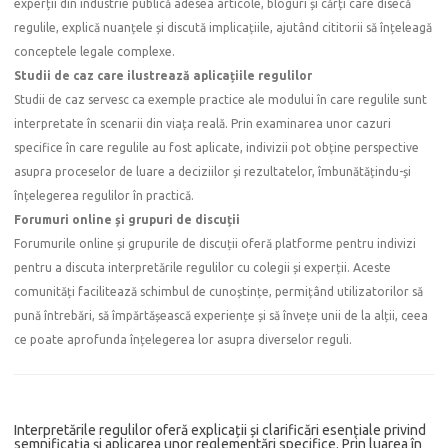
experții din industrie publică adesea articole, bloguri și cărți care disecă
regulile, explică nuanțele și discută implicațiile, ajutând cititorii să înțeleagă
conceptele legale complexe.
Studii de caz care ilustrează aplicațiile regulilor
Studii de caz servesc ca exemple practice ale modului în care regulile sunt
interpretate în scenarii din viața reală. Prin examinarea unor cazuri
specifice în care regulile au fost aplicate, indivizii pot obține perspective
asupra proceselor de luare a deciziilor și rezultatelor, îmbunătățindu-și
înțelegerea regulilor în practică.
Forumuri online și grupuri de discuții
Forumurile online și grupurile de discuții oferă platforme pentru indivizi
pentru a discuta interpretările regulilor cu colegii și experții. Aceste
comunități facilitează schimbul de cunoștințe, permițând utilizatorilor să
pună întrebări, să împărtășească experiențe și să învețe unii de la alții, ceea
ce poate aprofunda înțelegerea lor asupra diverselor reguli.
Interpretările regulilor oferă explicații și clarificări esențiale privind
semnificația și aplicarea unor reglementări specifice. Prin luarea în