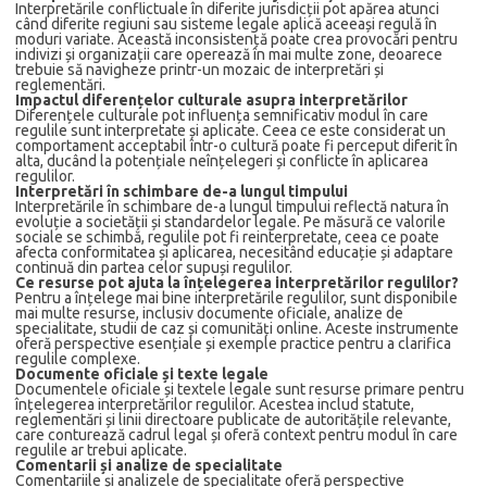
Interpretările conflictuale în diferite jurisdicții pot apărea atunci
când diferite regiuni sau sisteme legale aplică aceeași regulă în
moduri variate. Această inconsistență poate crea provocări pentru
indivizi și organizații care operează în mai multe zone, deoarece
trebuie să navigheze printr-un mozaic de interpretări și
reglementări.
Impactul diferențelor culturale asupra interpretărilor
Diferențele culturale pot influența semnificativ modul în care
regulile sunt interpretate și aplicate. Ceea ce este considerat un
comportament acceptabil într-o cultură poate fi perceput diferit în
alta, ducând la potențiale neînțelegeri și conflicte în aplicarea
regulilor.
Interpretări în schimbare de-a lungul timpului
Interpretările în schimbare de-a lungul timpului reflectă natura în
evoluție a societății și standardelor legale. Pe măsură ce valorile
sociale se schimbă, regulile pot fi reinterpretate, ceea ce poate
afecta conformitatea și aplicarea, necesitând educație și adaptare
continuă din partea celor supuși regulilor.
Ce resurse pot ajuta la înțelegerea interpretărilor regulilor?
Pentru a înțelege mai bine interpretările regulilor, sunt disponibile
mai multe resurse, inclusiv documente oficiale, analize de
specialitate, studii de caz și comunități online. Aceste instrumente
oferă perspective esențiale și exemple practice pentru a clarifica
regulile complexe.
Documente oficiale și texte legale
Documentele oficiale și textele legale sunt resurse primare pentru
înțelegerea interpretărilor regulilor. Acestea includ statute,
reglementări și linii directoare publicate de autoritățile relevante,
care conturează cadrul legal și oferă context pentru modul în care
regulile ar trebui aplicate.
Comentarii și analize de specialitate
Comentariile și analizele de specialitate oferă perspective