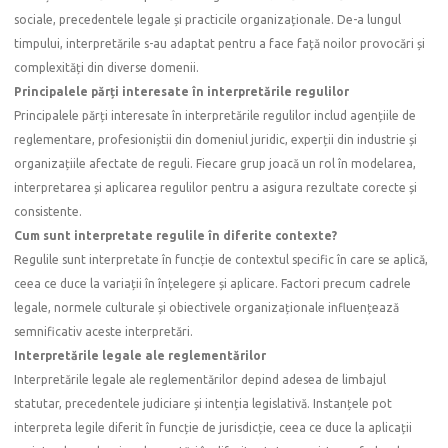
sociale, precedentele legale și practicile organizaționale. De-a lungul
timpului, interpretările s-au adaptat pentru a face față noilor provocări și
complexități din diverse domenii.
Principalele părți interesate în interpretările regulilor
Principalele părți interesate în interpretările regulilor includ agențiile de
reglementare, profesioniștii din domeniul juridic, experții din industrie și
organizațiile afectate de reguli. Fiecare grup joacă un rol în modelarea,
interpretarea și aplicarea regulilor pentru a asigura rezultate corecte și
consistente.
Cum sunt interpretate regulile în diferite contexte?
Regulile sunt interpretate în funcție de contextul specific în care se aplică,
ceea ce duce la variații în înțelegere și aplicare. Factori precum cadrele
legale, normele culturale și obiectivele organizaționale influențează
semnificativ aceste interpretări.
Interpretările legale ale reglementărilor
Interpretările legale ale reglementărilor depind adesea de limbajul
statutar, precedentele judiciare și intenția legislativă. Instanțele pot
interpreta legile diferit în funcție de jurisdicție, ceea ce duce la aplicații