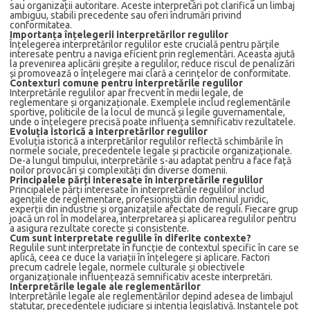
sau organizații autoritare. Aceste interpretări pot clarifica un limbaj
ambiguu, stabili precedente sau oferi îndrumări privind
conformitatea.
Importanța înțelegerii interpretărilor regulilor
Înțelegerea interpretărilor regulilor este crucială pentru părțile
interesate pentru a naviga eficient prin reglementări. Aceasta ajută
la prevenirea aplicării greșite a regulilor, reduce riscul de penalizări
și promovează o înțelegere mai clară a cerințelor de conformitate.
Contexturi comune pentru interpretările regulilor
Interpretările regulilor apar frecvent în medii legale, de
reglementare și organizaționale. Exemplele includ reglementările
sportive, politicile de la locul de muncă și legile guvernamentale,
unde o înțelegere precisă poate influența semnificativ rezultatele.
Evoluția istorică a interpretărilor regulilor
Evoluția istorică a interpretărilor regulilor reflectă schimbările în
normele sociale, precedentele legale și practicile organizaționale.
De-a lungul timpului, interpretările s-au adaptat pentru a face față
noilor provocări și complexități din diverse domenii.
Principalele părți interesate în interpretările regulilor
Principalele părți interesate în interpretările regulilor includ
agențiile de reglementare, profesioniștii din domeniul juridic,
experții din industrie și organizațiile afectate de reguli. Fiecare grup
joacă un rol în modelarea, interpretarea și aplicarea regulilor pentru
a asigura rezultate corecte și consistente.
Cum sunt interpretate regulile în diferite contexte?
Regulile sunt interpretate în funcție de contextul specific în care se
aplică, ceea ce duce la variații în înțelegere și aplicare. Factori
precum cadrele legale, normele culturale și obiectivele
organizaționale influențează semnificativ aceste interpretări.
Interpretările legale ale reglementărilor
Interpretările legale ale reglementărilor depind adesea de limbajul
statutar, precedentele judiciare și intenția legislativă. Instanțele pot