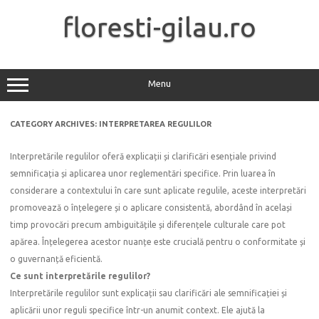
Skip
to
floresti-gilau.ro
content
Menu
CATEGORY ARCHIVES:
INTERPRETAREA REGULILOR
Interpretările regulilor oferă explicații și clarificări esențiale privind
semnificația și aplicarea unor reglementări specifice. Prin luarea în
considerare a contextului în care sunt aplicate regulile, aceste interpretări
promovează o înțelegere și o aplicare consistentă, abordând în același
timp provocări precum ambiguitățile și diferențele culturale care pot
apărea. Înțelegerea acestor nuanțe este crucială pentru o conformitate și
o guvernanță eficientă.
Ce sunt interpretările regulilor?
Interpretările regulilor sunt explicații sau clarificări ale semnificației și
aplicării unor reguli specifice într-un anumit context. Ele ajută la