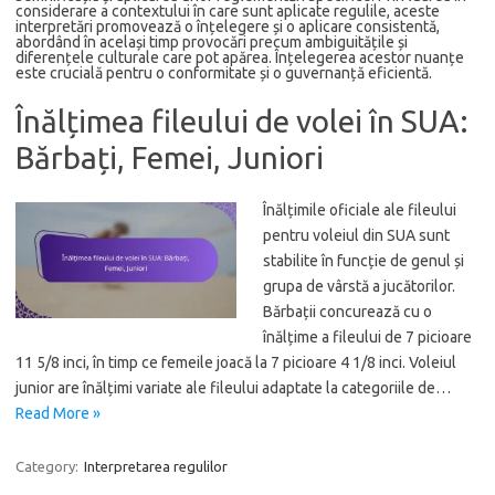
considerare a contextului în care sunt aplicate regulile, aceste
interpretări promovează o înțelegere și o aplicare consistentă,
abordând în același timp provocări precum ambiguitățile și
diferențele culturale care pot apărea. Înțelegerea acestor nuanțe
este crucială pentru o conformitate și o guvernanță eficientă.
Înălțimea fileului de volei în SUA:
Bărbați, Femei, Juniori
Înălțimile oficiale ale fileului
pentru voleiul din SUA sunt
stabilite în funcție de genul și
grupa de vârstă a jucătorilor.
Bărbații concurează cu o
înălțime a fileului de 7 picioare
11 5/8 inci, în timp ce femeile joacă la 7 picioare 4 1/8 inci. Voleiul
junior are înălțimi variate ale fileului adaptate la categoriile de…
Read More »
Category:
Interpretarea regulilor