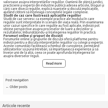
valoroase asupra interpretărilor regulilor. Oamenii de știință juridici,
practicienii și experții din industrie publică adesea articole, bloguri și
cărți care disecă regulile, explică nuanțele și discută implicațiile,
ajutând cititorii să înțeleagă conceptele legale complexe.
Studii de caz care ilustrează aplicațiile regulilor
Studii de caz servesc ca exemple practice ale modului în care
regulile sunt interpretate în scenarii din viața reală. Prin examinarea
unor cazuri specifice în care regulile au fost aplicate, indivizii pot
obține perspective asupra proceselor de luare a deciziilor și
rezultatelor, îmbunătățindu-și înțelegerea regulilor în practică.
Forumuri online și grupuri de discuții
Forumurile online și grupurile de discuții oferă platforme pentru
indivizi pentru a discuta interpretările regulilor cu colegii și experții.
Aceste comunități facilitează schimbul de cunoștințe, permițând
utilizatorilor să pună întrebări, să împărtășească experiențe și să
învețe unii de la alții, ceea ce poate aprofunda înțelegerea lor
asupra diverselor reguli.
Read more
Post navigation
←
Older posts
Articole recente