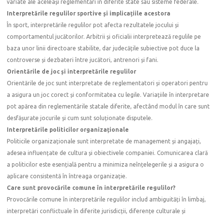
variate ale aceleași reglementări în diferite state sau sisteme federale.
Interpretările regulilor sportive și implicațiile acestora
În sport, interpretările regulilor pot afecta rezultatele jocului și
comportamentul jucătorilor. Arbitrii și oficialii interpretează regulile pe
baza unor linii directoare stabilite, dar judecățile subiective pot duce la
controverse și dezbateri între jucători, antrenori și fani.
Orientările de joc și interpretările regulilor
Orientările de joc sunt interpretate de reglementatori și operatori pentru
a asigura un joc corect și conformitatea cu legile. Variațiile în interpretare
pot apărea din reglementările statale diferite, afectând modul în care sunt
desfășurate jocurile și cum sunt soluționate disputele.
Interpretările politicilor organizaționale
Politicile organizaționale sunt interpretate de management și angajați,
adesea influențate de cultura și obiectivele companiei. Comunicarea clară
a politicilor este esențială pentru a minimiza neînțelegerile și a asigura o
aplicare consistentă în întreaga organizație.
Care sunt provocările comune în interpretările regulilor?
Provocările comune în interpretările regulilor includ ambiguități în limbaj,
interpretări conflictuale în diferite jurisdicții, diferențe culturale și