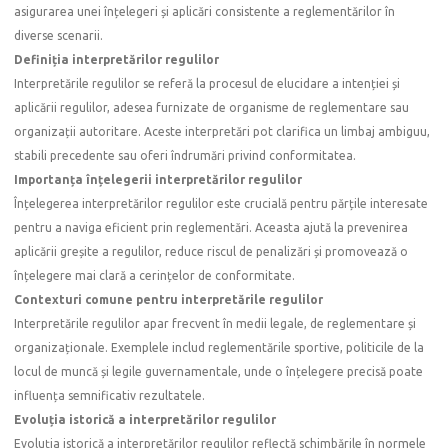
asigurarea unei înțelegeri și aplicări consistente a reglementărilor în
diverse scenarii.
Definiția interpretărilor regulilor
Interpretările regulilor se referă la procesul de elucidare a intenției și
aplicării regulilor, adesea furnizate de organisme de reglementare sau
organizații autoritare. Aceste interpretări pot clarifica un limbaj ambiguu,
stabili precedente sau oferi îndrumări privind conformitatea.
Importanța înțelegerii interpretărilor regulilor
Înțelegerea interpretărilor regulilor este crucială pentru părțile interesate
pentru a naviga eficient prin reglementări. Aceasta ajută la prevenirea
aplicării greșite a regulilor, reduce riscul de penalizări și promovează o
înțelegere mai clară a cerințelor de conformitate.
Contexturi comune pentru interpretările regulilor
Interpretările regulilor apar frecvent în medii legale, de reglementare și
organizaționale. Exemplele includ reglementările sportive, politicile de la
locul de muncă și legile guvernamentale, unde o înțelegere precisă poate
influența semnificativ rezultatele.
Evoluția istorică a interpretărilor regulilor
Evoluția istorică a interpretărilor regulilor reflectă schimbările în normele