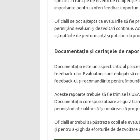
specific în funcție de nivelul de competiție.
importante pentru a oferi feedback oportun.
Oficialii se pot aștepta ca evaluările să fie 
permițând evaluări și dezvoltări continue. Ace
așteptările de performanță și pot aborda pr
Documentația și cerințele de rapor
Documentația este un aspect critic al proces
feedback-ului. Evaluatorii sunt obligați să 
feedback-ul și recomandările pentru îmbunăt
Aceste rapoarte trebuie să fie trimise la USA
Documentația corespunzătoare asigură transp
permițând oficialilor să își urmărească progre
Oficialii ar trebui să păstreze copii ale evalu
și pentru a-și ghida eforturile de dezvoltare 