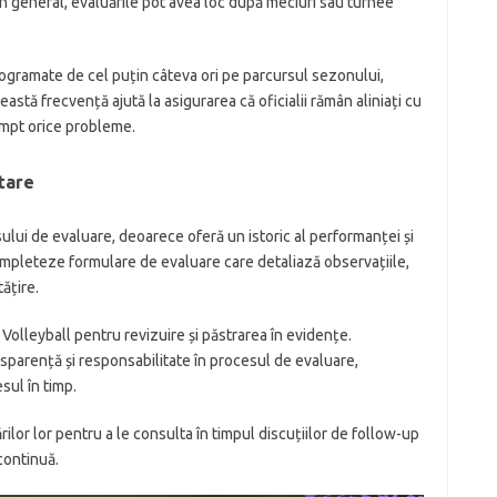
 În general, evaluările pot avea loc după meciuri sau turnee
programate de cel puțin câteva ori pe parcursul sezonului,
astă frecvență ajută la asigurarea că oficialii rămân aliniați cu
ompt orice probleme.
tare
ului de evaluare, deoarece oferă un istoric al performanței și
completeze formulare de evaluare care detaliază observațiile,
ățire.
 Volleyball pentru revizuire și păstrarea în evidențe.
arență și responsabilitate în procesul de evaluare,
sul în timp.
ărilor lor pentru a le consulta în timpul discuțiilor de follow-up
continuă.