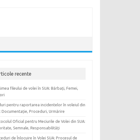
rticole recente
țimea fileului de volei în SUA: Bărbați, Femei,
ori
uri pentru raportarea incidentelor în voleiul din
: Documentație, Proceduri, Urmărire
ocolul Oficial pentru Meciurile de Volei din SUA:
ritate, Semnale, Responsabilități
eduri de Înlocuire în Volei SUA: Procesul de