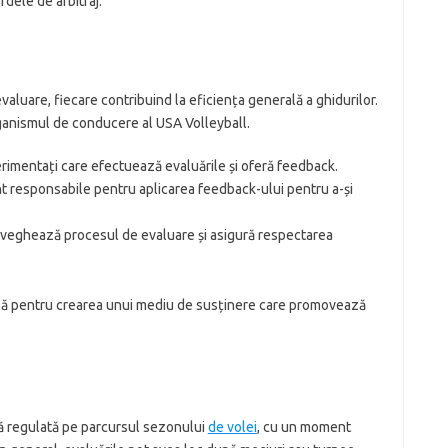
dele de arbitraj.
evaluare, fiecare contribuind la eficiența generală a ghidurilor.
 organismul de conducere al USA Volleyball.
perimentați care efectuează evaluările și oferă feedback.
nt responsabile pentru aplicarea feedback-ului pentru a-și
aveghează procesul de evaluare și asigură respectarea
ială pentru crearea unui mediu de susținere care promovează
ză regulată pe parcursul sezonului
de volei
, cu un moment