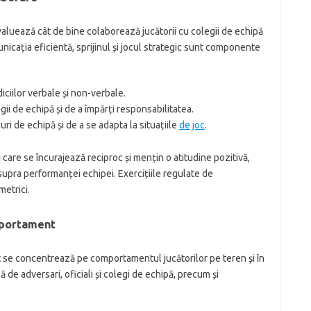
valuează cât de bine colaborează jucătorii cu colegii de echipă
nicația eficientă, sprijinul și jocul strategic sunt componente
iciilor verbale și non-verbale.
egii de echipă și de a împărți responsabilitatea.
ri de echipă și de a se adapta la situațiile
de joc
.
care se încurajează reciproc și mențin o atitudine pozitivă,
upra performanței echipei. Exercițiile regulate de
metrici.
mportament
 se concentrează pe comportamentul jucătorilor pe teren și în
 de adversari, oficiali și colegi de echipă, precum și