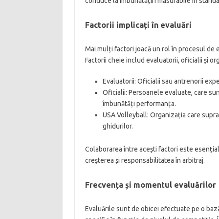
conduce la îmbunătățiri măsurabile în standar
Factorii implicați în evaluări
Mai mulți factori joacă un rol în procesul de 
Factorii cheie includ evaluatorii, oficialii și
Evaluatorii: Oficialii sau antrenorii ex
Oficialii: Persoanele evaluate, care su
îmbunătăți performanța.
USA Volleyball: Organizația care supr
ghidurilor.
Colaborarea între acești factori este esenț
creșterea și responsabilitatea în arbitraj.
Frecvența și momentul evaluărilor
Evaluările sunt de obicei efectuate pe o ba