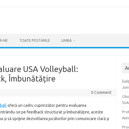
Ă-NE
TOATE POSTĂRILE
LIMBĂ
aluare USA Volleyball:
A
k, Îmbunătățire
Înăl
Juni
0 Comment
Ghid
SUA
ball
oferă un cadru cuprinzător pentru evaluarea
centrându-se pe feedback structurat și îmbunătățire, aceste
Prot
Auto
lui și să sprijine dezvoltarea jucătorilor prin comunicare clară și
Proc