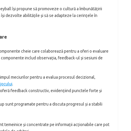
eyball își propune să promoveze o cultură a îmbunătățirii
 își dezvolte abilitățile și să se adapteze la cerințele în
are
componente cheie care colaborează pentru a oferi o evaluare
e componente includ observația, feedback-ul și sesiuni de
 timpul meciurilor pentru a evalua procesul decizional,
 jocului
.
oferă feedback constructiv, evidențiind punctele forte și
up sunt programate pentru a discuta progresul și a stabili
 temeinice și concentrate pe informații acționabile care pot