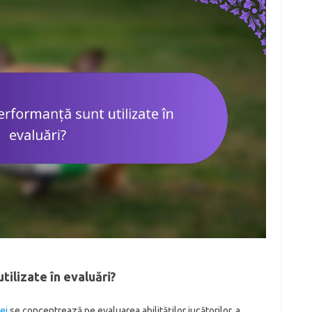
ilizate în evaluări?
ei
se concentrează pe evaluarea abilităților jucătorilor, a