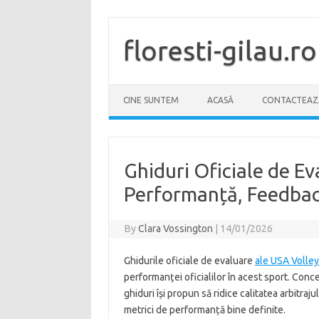
Skip
to
content
floresti-gilau.ro
CINE SUNTEM
ACASĂ
CONTACTEAZ
Ghiduri Oficiale de Ev
Performanță, Feedbac
By
Clara Vossington
|
14/01/2026
Ghidurile oficiale de evaluare
ale USA Volley
performanței oficialilor în acest sport. Con
ghiduri își propun să ridice calitatea arbitraju
metrici de performanță bine definite.