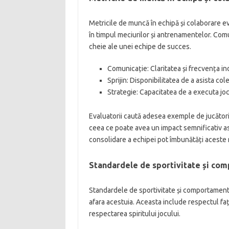
Metricile de muncă în echipă și colaborare e
în timpul meciurilor și antrenamentelor. Comu
cheie ale unei echipe de succes.
Comunicație: Claritatea și frecvența ind
Sprijin: Disponibilitatea de a asista col
Strategie: Capacitatea de a executa jocu
Evaluatorii caută adesea exemple de jucători 
ceea ce poate avea un impact semnificativ as
consolidare a echipei pot îmbunătăți aceste 
Standardele de sportivitate și co
Standardele de sportivitate și comportament
afara acestuia. Aceasta include respectul față
respectarea spiritului jocului.