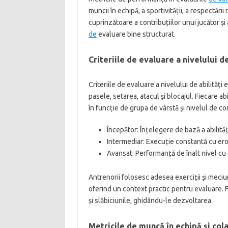
muncii în echipă, a sportivității, a respectării
cuprinzătoare a contribuțiilor unui jucător ș
de
evaluare bine structurat.
Criteriile de evaluare a nivelului de
Criteriile de evaluare a nivelului de abilități 
pasele, setarea, atacul și blocajul. Fiecare a
în funcție de grupa de vârstă și nivelul de co
Începător: Înțelegere de bază a abilități
Intermediar: Execuție constantă cu ero
Avansat: Performanță de înalt nivel cu 
Antrenorii folosesc adesea exerciții și meciu
oferind un context practic pentru evaluare. F
și slăbiciunile, ghidându-le dezvoltarea.
Metricile de muncă în echipă și col