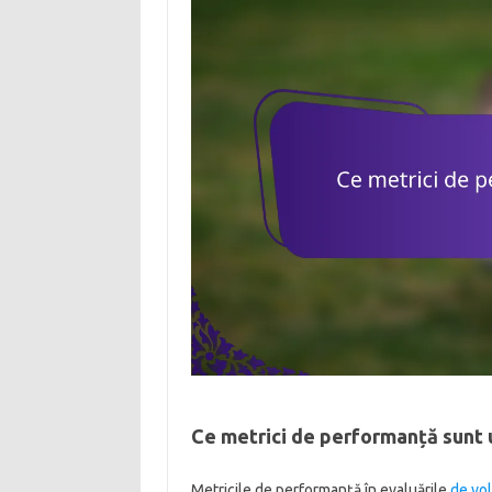
Ce metrici de performanță sunt ut
Metricile de performanță în evaluările
de vol