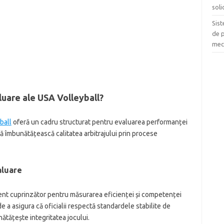
soli
Sist
de p
meci
luare ale USA Volleyball?
ball
oferă un cadru structurat pentru evaluarea performanței
 să îmbunătățească calitatea arbitrajului prin procese
aluare
ent cuprinzător pentru măsurarea eficienței și competenței
de a asigura că oficialii respectă standardele stabilite de
ătățește integritatea jocului.