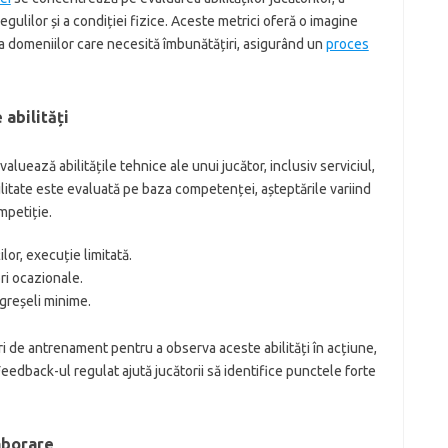
 regulilor și a condiției fizice. Aceste metrici oferă o imagine
i a domeniilor care necesită îmbunătățiri, asigurând un
proces
 abilități
evaluează abilitățile tehnice ale unui jucător, inclusiv serviciul,
bilitate este evaluată pe baza competenței, așteptările variind
mpetiție.
lor, execuție limitată.
ri ocazionale.
greșeli minime.
ri de antrenament pentru a observa aceste abilități în acțiune,
eedback-ul regulat ajută jucătorii să identifice punctele forte
aborare